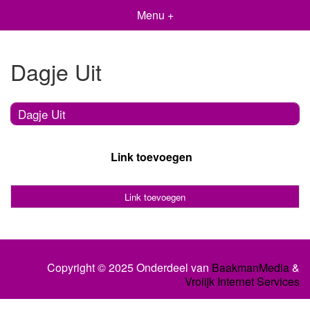
Menu +
Dagje Uit
Dagje Uit
Link toevoegen
Link toevoegen
Copyright © 2025 Onderdeel van
BaakmanMedia
&
Vrolijk Internet Services